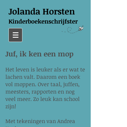
Jolanda Horsten
Kinderboekenschrijfster
Juf, ik ken een mop
Het leven is leuker als er wat te
lachen valt. Daarom een boek
vol moppen. Over taal, juffen,
meesters, rapporten en nog
veel meer. Zo leuk kan school
zijn!
Met tekeningen van Andrea